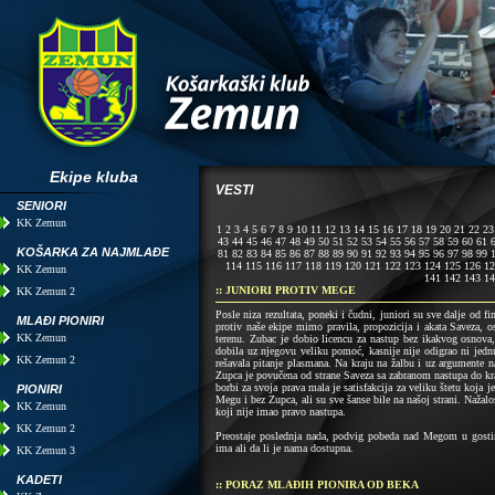
Ekipe kluba
VESTI
SENIORI
KK Zemun
1
2
3
4
5
6
7
8
9
10
11
12
13
14
15
16
17
18
19
20
21
22
23
43
44
45
46
47
48
49
50
51
52
53
54
55
56
57
58
59
60
61
KOŠARKA ZA NAJMLAĐE
81
82
83
84
85
86
87
88
89
90
91
92
93
94
95
96
97
98
99
114
115
116
117
118
119
120
121
122
123
124
125
126
12
KK Zemun
141
142
143
14
:: JUNIORI PROTIV MEGE
KK Zemun 2
Posle niza rezultata, poneki i čudni, juniori su sve dalje od f
MLAĐI PIONIRI
protiv naše ekipe mimo pravila, propozicija i akata Saveza,
KK Zemun
terenu. Zubac je dobio licencu za nastup bez ikakvog osnov
dobila uz njegovu veliku pomoć, kasnije nije odigrao ni jed
KK Zemun 2
rešavala pitanje plasmana. Na kraju na žalbu i uz argumente 
Zupca je povučena od strane Saveza sa zabranom nastupa do kr
borbi za svoja prava mala je satisfakcija za veliku štetu koja
PIONIRI
Megu i bez Zupca, ali su sve šanse bile na našoj strani. Nažalo
KK Zemun
koji nije imao pravo nastupa.
KK Zemun 2
Preostaje poslednja nada, podvig pobeda nad Megom u gosti
ima ali da li je nama dostupna.
KK Zemun 3
KADETI
:: PORAZ MLAĐIH PIONIRA OD BEKA