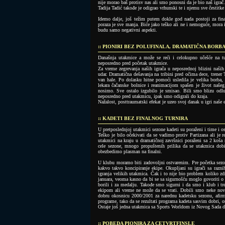
nije morao baš protisv nas ali smo ponosni da je bio naš igrač.
Tadija Tadić takođe je odigrao vrhunski te i njemu sve čestitke
Idemo dalje, još težim putem dokle god nada postoji za final
poraza je sve manja. Biće jako teško ali ne i nemoguće, mora 
budu samo negativni aspekti.
:: PIONIRI BEZ POLUFINALA, DRAMATIČNA BORB
Današnja utakmice a može se reći i celokupno učešće na tu
neposredno pred početak utakmice.
Za vreme zegrevanja naših igrača u neposrednoj blizini naših
udar. Dramatična dešavanja na tribini pred očima dece, trener 
van hale. Po dolasku hitne pomoći usledila je velika borba, 
lekara čačanske bolnice i reanimacijom spašen je život našeg r
nosimo. Sve ostalo izgubilo je smisao. Bili smo blizu odluk
neposredno pred utakmicu, ipak smo odigrali do kraja.
Nažalost, posttraumatski efekat je uzeo svoj danak u igri naše 
:: KADETI BEZ FINALNOG TURNIRA
U pretposlednjoj utakmici sezone kadeti su poraženi i time i ost
Teško je bilo očekivati da se vadimo protiv Partizana ali je 
utakmici na kraju u dramatičnoj završnici poraženi sa 2 koša r
cele sezone, mnogo propuštenih prilika da se utakmica dob
obezbedimo plasman na finalni.
U klubu moramo biti zadovoljni ostvarenim. Pre početka sezon
kakvo takvo koncipiranje ekipe. Okupljani su igrači sa razni
igranja velikih utakmica. Čak i to nije bio problem koliko z
januara, veoma kasno da bi se sa sigurnošću moglo govoriti o 
borili i za medalju. Takođe smo sigurni i da smo i klub i tr
ekipom ali vreme ne može da se vrati. Dobili smo neke nov
dobru okosnicu 2000/2001 za narednu kadetsku sezonu, afirmi
programe, tako da se rezultati programa kadeta sasvim dobri, 
Ostaje još jedna utakmica sa Sports Worldom iz Novog Sada 
:: POBEDA PIONIRA ZA CETVRTFINSLE