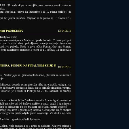
 63 : 58. naša ekipa je osvojila prvo mesto u grupi i sutra za
tice.
oju smo imali pravo da izgubimo i sa 12 poena razlike i da
et briljantni mlađani Vujanac sa 6 poena ali i izuzetnih 15
VENIH PROBLEMA
13.04.2016
 Kraljevo 73 60.
tputovao sa ekipom a Markovic posle bolesti i 7 dana prvi put
 se najviše zbog poljuljanog samopouzdanja izazvanog
edljiva pobeda. Uvek je prva teška. Fantastično igra Maneta
še nego kvalitetno odmenio Bjelicu sa 11 koševa, 12 skokova i
NIORA, PIONIRI NA FINALNOM SBIJE U
10.04.2016
5. Nastavljaju sa igrama toplo-hladno, plasirali su se među 8
uju.
Mladosti pobeda osim prestiža ništa nije značila odigrali su
e su ponovo propustili šansu da se približe finalnom turniru,
 iskoristi je u sredu u Pinkiju od 21.45 Partizan. U slučaju
a su za korak bliže finalnom turniru.Sjajna igra i revanš za
igli na više od 10 koševa razlike a onda stegli i granitnom
pu je predvodio po ko zna koji put sjajni Matija Todorić.
ra našeg Stojkova i gostujućeg Borasa. Očekujemo da će obojica
ene gde bi predstavljali pravo osveženje. Za struku ne treba
Partizan u gostima u hali Sportova.
 Čačku. Naša selekcija je u grupi sa Slogom Kraljevo (sreda u
edu prepodne, biće smešteni u hotelu Livade i nadamo se da