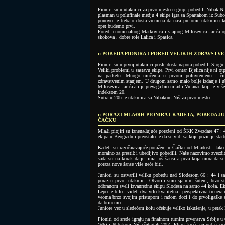
Pioniri su u utakmici za prvo mesto u grupi pobedili Nibak Niš
plasman u polufinale medju 4 ekipe igra sa Spartakom iz Subo
ponovo je trebalo dosta vremena da nasi prelome utakmicu k
opet budemo prvi.
Pored fenomenalnog Markovica i sjajnog Milosevica Jarića op
skokova . dobre role Lalica i Spasica.
:: POBEDA PIONIRA I PORED VELIKIH ZDRAVST
Pioniri su u prvoj utakmici posle dosta napora pobedili Slogu
Veliki problemi u sastavu ekipe. Prvi centar Bjelica nije ni o
na parketu. Mnogo mučenja u prvom poluvremenu i čini
zdravstvenim stanjem. U drugom samo malo bolje izdanje i ub
Milosevica Jarića ali je prevaga bio mladji Vujanac koji je vi
indeksom 20.
Sutra u 20h je utakmica sa Nibakom Niš za prvo mesto.
:: PORAZI MLAĐIH PIONIRA I KADETA, POBEDA JU
ČAČKU
Mlađi piojiri su iznenađujuće poraženi od ŠKK Zvezdare 47 : 4
ekipa u Beogradu i preostalo je da se vidi sa koje pozicije start
Kadeti su razočaravajuće poraženi u Čačku od Mladosti. Iako 
moralno za prestiž i ubedljivo pobedili. Naše nazovimo zvezdic
sada su na korak dalje, ima još šansi a prva koja mora da se
poraza nove šanse više neće biti.
Juniori su ostvarili veliku pobedu nad Slodesom 66 : 44 i sad
poraz u prvoj utakmici. Otvorili smo sjajnim šutem, brzo st
odbranom sveli izvanrednu ekipu Slodesa na samo 44 koša. Eki
Lepo je bilo i videti dva vrlo kvalitetna i perspektivna trene
veoma brzo svojim pristupom i radom doći i do prvoligaške sc
da brinemo.
Juniore već u sledećem kolu očekuje veliko iskušenje, u petak 
Pioniri od srede igraju na finalnom turniru prvenstva Srbije u
16h) i Nibakom Niš (četvrtak 20h). Ekipa kreće ne put u sr