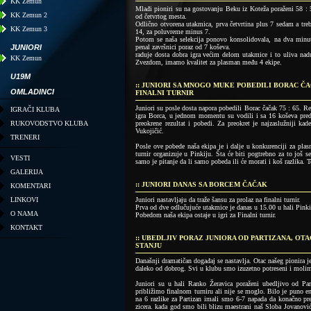
KK Zemun
Mlađi pioniri su na gostovanju Beku iz Koteža poraženi 58 :
KK Zemun 2
od četvrtog mesta.
Odlično otvorena utakmica, prva četvrtina plus 7 sedam a treb
KK Zemun 3
14, za poluvreme minus 7.
Potom se naša selekcija ponovo konsolidovala, na dva minuta
JUNIORI
penal završnici poraz od 7 koševa.
raduje dosta dobra igra većim delom utakmice i to uliva nadu
KK Zemun
Zvezdom, imamo kvalitet za plasman među 4 ekipe.
U19M
:: JUNIORI SA MNOGO MUKE POBEDILI BORAC ČA
OMLADINCI
FINALNI TURNIR
Juniori su posle dosta napora pobedili Borac čačak 75 : 65. Re
IGRAČI KLUBA
igra Borca, u jednom momentu su vodili i sa 16 koševa predn
RUKOVODSTVO KLUBA
preokrene rezultat i pobedi. Za preokret je najzaslužniji ka
Vukojičić.
TRENERI
Posle ove pobede naša ekipa je i dalje u konkurenciji za plasm
turnir organizuje u Pinkiju. Šta će biti pogtrebno za to još
VESTI
samo je pitanje da li samo pobeda ili će morati i koš razlika. T
GALERIJA
:: JUNIORI DANAS SA BORCEM ČAČAK
KOMENTARI
LINKOVI
Juniori nastavljaju da traže šansu za prolaz na finalni turnir.
Prva od dve odlučujuće utakmice je danas u 15.00 u hali Pinki
O NAMA
Pobedom naša ekipa ostaje u igri za Finalni turnir.
KONTAKT
:: UBEDLJIV PORAZ JUNIORA OD PARTIZANA, OT
STANJU
Današnji dramatičan događaj se nastavlja. Otac našeg pionira je
daleko od dobrog. Svi u klubu smo izuzetno potreseni i moli
Juniori su u hali Ranko Žeravica poraženi ubedljivo od Pa
približimo finalnom turniru ali nije se moglo. Bilo je puno en
na 6 razlike za Partizan imali smo 6-7 napada da konačno p
zicera. kada god smo bili blizu maestrani naš Sloba Jovanovi