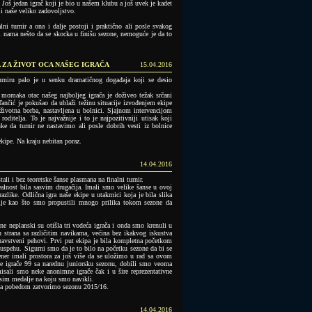
 Još jedan igrač koji je bio u našem klubu a još uvek je kadet
 i naše veliko zadovoljstvo.
ni turnir a ona i dalje postoji i praktično ali posle svakog
i nama nešto da se skocka u finišu sezone, nemoguće je da to
A ZA ŽIVOT OCA NAŠEG IGRAČA
15.04.2016
rniru palo je u senku dramatičnog događaja koji se desio
 momaka otac našeg najboljeg igrača je doživeo težak srčani
Tančić je pokušao da ublaži težinu situacije izvođenjem ekipe
životna borba, nastavljena u bolnici. Sjajnom intervencijom
oditelja. To je najvažnije i to je najpozitivniji utisak koji
e da turnir ne nastavimo ali posle dobrih vesti iz bolnice
ekipe. Na kraju nebitan poraz.
14.04.2016
ali i bez teoretske šanse plasmana na finalni turnir.
realnost bila sasvim drugačija. Imali smo velike šanse u ovoj
azlike. Odlična igra naše ekipe u utakmici koja je bila slika
ije kao što smo propustili mnogo prilika tokom sezone da
e neplanski su otišla tri vodeća igrača i onda smo krenuli u
h strana sa različitim navikama, većina bez ikakvog iskustva
dravstveni pehovi. Prvi put ekipa je bila kompletna početkom
uspehu. Sigurni smo da je to bilo na početku sezone da bi se
ener imali prostora za još više da se uložimo u rad sa ovom
e igrače 99 sa narednu juniorsku sezonu, dobili smo veoma
sali smo neke anonimne igrače čak i u šire reprezentativne
osim medalje na koju smo navikli.
da pobedom zatvorimo sezonu 2015/16.
14.04.2016