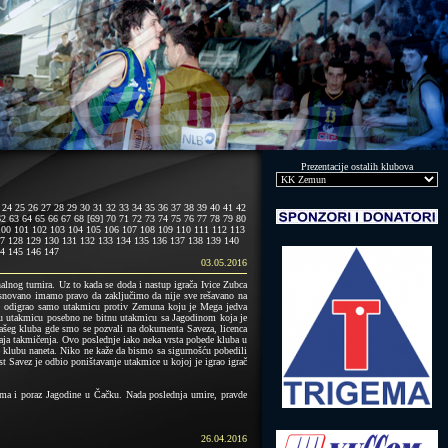
Prezentacije ostalih klubova
24
25
26
27
28
29
30
31
32
33
34
35
36
37
38
39
40
41
42
62
63
64
65
66
67
68
[69]
70
71
72
73
74
75
76
77
78
79
80
100
101
102
103
104
105
106
107
108
109
110
111
112
113
7
128
129
130
131
132
133
134
135
136
137
138
139
140
4
145
146
147
03.05.2016
inalnog turnira. Uz to kada se doda i nastup igrača Ivice Zubca
 osnovano imamo pravo da zaključimo da nije sve rešavano na
a, odigrao samo utakmicu protiv Zemuna koju je Mega jedva
nu utakmicu posebno ne bitnu utakmicu sa Jagodinom koja je
našeg kluba gde smo se pozvali na dokumenta Saveza, licenca
aja takmičenja. Ovo poslednje iako neka vrsta pobede kluba u
 je klubu naneta. Niko ne kaže da bismo sa sigurnošću pobedili
st Savez je odbio poništavanje utakmice u kojoj je igrao igrač
ma i poraz Jagodine u Čačku. Nada poslednja umire, pravde
26.04.2016