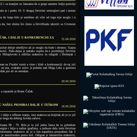
 51 i sa manjim su šansama da u grupi zauzmu bolju poziciju
alo je i preko 10. U drugoj četvrtini strmoglavi pad i minus
 do kraja bilo je nerešeno ali više od toga nije moglo i u
 da, bez obzira što ćemo u četvrtfinalu ukrstiti sa Crvenom
ČAK, I DALJE U KONKURENCIJI ZA
21.04.2016
zultat deluje ubedljivo ali je moglo da bude i obratno. Sjajna
osti. Naša ekipa je nekako uspela da u poslednjoj četvrtini
det Mihajlovski a odličnu utakmicu su odigrali i Drobnjak i
an na Finalni turnir a time i klub u konkurenciji da taj isti
 se ne zna, svakako uslov je pobeda nad Mega Leks u gostima
ežak put ali ne nerealan.
20.04.2016
 a suparnik je Borac Čačak.
AC NAŠEG PIONIRA I DALJE U TEŠKOM
16.04.2016
 i dalje u teškom stanju, ima znakova na boljitak ali je to još
mo boga da dobrog čoveka sačuva.
rtizana 98 : 79. Bila je to još jedna šansa da se pobedom
ergije i želje u našim igračima, u jednom delu treće četvrtine
reokrenemo utakmicu ali je u tim napadima promašeno čak 5
ć je nemilosrdno punio koš. Odigrao je fantastičnu utakmicu,