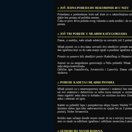
:: JOŠ JEDNA POBEDA DO REKORDNIH 40 U NIZU
Pobedama u prethodnom kolu naš klub je u takmičenjima ml
dakle bez poraza od početka sezone.
Čeka se prvo 40-ta pobeda ovog vikenda a onda možda i da se
poraza.
:: JOŠ TRI POBEDE U MLAĐIM KATEGORIJAMA
Danas, u nedelju, naše mlađe selekcije su ostvarile još 3 pobed
Mlađi pioniri su u dva dana ostvarili dve ubedljive pobede n
dao igračima koji su do sada manje igrali a posebno igračima
Pioniri su ponovo bili ubedljivi protiv Radničkog iz Obranovc
Juniori su na nezgodnom gostovanju u Nišu pobedili Nibak 
naša ekipa kontrolisala.
Odlične igre Starinčevića, Jovanovića i Lazovića. Danas o
skokova.
:: POBEDE KADETA I MLAĐIH PIONIRA
Mlađi pioniri su u neravnopravnoj utakmici i utakmici bez smi
od ove utakmice i definitivno se nešto mora menjati u sist
ćemo izgubiti neku decu iz košarke ( ne mislimo na decu Zemu
neka i odustati od igre).
Kadeti su pobedili lepu i perspektivnu ekipu Sports Worlda 77
Izuzetno dobra igra luke radovanovića uz sjajan šut za 3 poen
pionir), Slobe Jovanovića.
Koliko nam sećanje doseže nismo imali ili ne u novijoj istorij
smo to imali sa odličnim igračima i odličnim momcima Luk
:: SENIORI DO NOVIH BODOVA