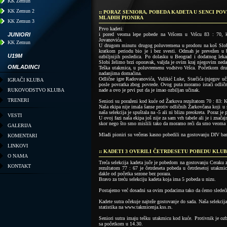
KK Zemun
KK Zemun 2
:: PORAZ SENIORA, POBEDA KADETA U SENCI P
MLAĐIH PIONIRA
KK Zemun 3
Prvo kadeti:
JUNIORI
i pored veoma lepe pobede na Vršcem u Vršcu 83 : 70, k
Jovanovića.
KK Zemun
U drugom minutu drugog poluvremena u prodoru na koš Sloba
kratkom periodu bio je i bez svesti. Odmah je prevežen u b
U19M
ozbiljnijih posledica. Po dolasku u Beograd i dodatnog lek
Slobi želimo brzi oporavak, valjda je ovim kraj njegovim ned
OMLADINCI
Teška utakmica, u poluvremenu vođstvo Vršca. Početkom drugo
nadanjima domaćina.
Odlične igre Radovanovića, Vulikić Luke, Starčića (njegov uči
IGRAČI KLUBA
posle povratka zbog povrede. Ovog puta moramo istaći odličnu
RUKOVODSTVO KLUBA
nade a ovo je prvi put da je imao ozbiljan učinak.
TRENERI
Seniori su poraženi kod kuće od Žarkova rezultatom 70 : 83: K
Naša ekipa nije imala šanse protiv odličnih Žarkovčana koji u 
naša selekcija je spuštala na -5 ali ni blizu preokreta. Poraz je
VESTI
U ovoj fazi naša ekipa još nije za sam vrh tabele ali je i znač
skor nego što smo mislili tako da moramo reći da smo veoma z
GALERIJA
Mlađi pioniri su večeras kasno pobedili na gostovanju DIV baske
KOMENTARI
LINKOVI
:: KADETI 3 OVERILI ČETRDESETU POBEDU KLUB
O NAMA
Treća selekcija kadeta juče je pobedom na gostovanju Ceraku 
KONTAKT
rezultatom 77 : 67 je četrdeseta pobeda u četrdesetoj utakmi
dakle od početka sezone bez poraza.
Bravo za treću selekciju kadeta koja ima 5 pobeda u nizu.
Postajemo već dosadni sa ovim podacima tako da ćemo sledeći
Kadete sutra očekuje najteže gostovanje do sada. Naša selekcij
statistika na www.takmicenja.kss.rs.
Seniori sutra imaju tešku utakmicu kod kuće. Protivnik je ozb
sa početkom u 14.30.