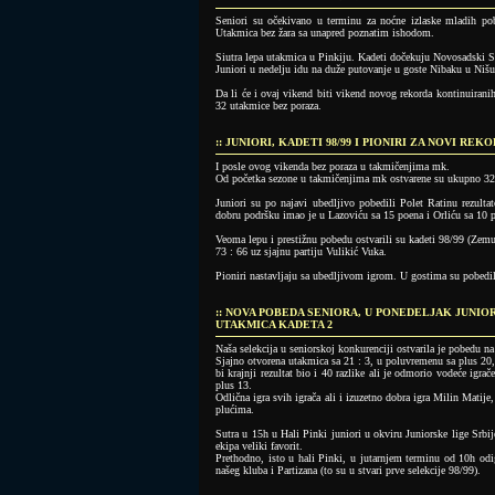
Seniori su očekivano u terminu za noćne izlaske mladih pob
Utakmica bez žara sa unapred poznatim ishodom.
Siutra lepa utakmica u Pinkiju. Kadeti dočekuju Novosadski S
Juniori u nedelju idu na duže putovanje u goste Nibaku u Nišu
Da li će i ovaj vikend biti vikend novog rekorda kontinuirani
32 utakmice bez poraza.
:: JUNIORI, KADETI 98/99 I PIONIRI ZA NOVI RE
I posle ovog vikenda bez poraza u takmičenjima mk.
Od početka sezone u takmičenjima mk ostvarene su ukupno 32 p
Juniori su po najavi ubedljivo pobedili Polet Ratinu rezult
dobru podršku imao je u Lazoviću sa 15 poena i Orliću sa 10 
Veoma lepu i prestižnu pobedu ostvarili su kadeti 98/99 (Zemu
73 : 66 uz sjajnu partiju Vulikić Vuka.
Pioniri nastavljaju sa ubedljivom igrom. U gostima su pobedil
:: NOVA POBEDA SENIORA, U PONEDELJAK JUNIOR
UTAKMICA KADETA 2
Naša selekcija u seniorskoj konkurenciji ostvarila je pobedu n
Sjajno otvorena utakmica sa 21 : 3, u poluvremenu sa plus 20, 
bi krajnji rezultat bio i 40 razlike ali je odmorio vodeće igr
plus 13.
Odlična igra svih igrača ali i izuzetno dobra igra Milin Matij
plućima.
Sutra u 15h u Hali Pinki juniori u okviru Juniorske lige Srbij
ekipa veliki favorit.
Prethodno, isto u hali Pinki, u jutarnjem terminu od 10h odi
našeg kluba i Partizana (to su u stvari prve selekcije 98/99).