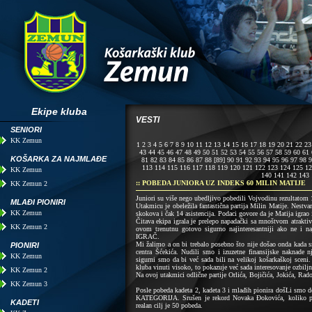
Ekipe kluba
VESTI
SENIORI
KK Zemun
1
2
3
4
5
6
7
8
9
10
11
12
13
14
15
16
17
18
19
20
21
22
23
43
44
45
46
47
48
49
50
51
52
53
54
55
56
57
58
59
60
61
KOŠARKA ZA NAJMLAĐE
81
82
83
84
85
86
87
88
[89]
90
91
92
93
94
95
96
97
98
9
113
114
115
116
117
118
119
120
121
122
123
124
125
12
KK Zemun
140
141
142
143
:: POBEDA JUNIORA UZ INDEKS 60 MILIN MATIJE
KK Zemun 2
Juniori su više nego ubedljivo pobedili Vojvodinu rezultatom 
MLAĐI PIONIRI
Utakmicu je obeležila fantastična partija Milin Matije. Nestvar
KK Zemun
skokova i čak 14 asistencija. Podaci govore da je Matija igrao 
Čitava ekipa igrala je prelepo napadački sa mnoštvom atraktiv
KK Zemun 2
ovom trenutnu gotovo sigurno najinteresantniji ako ne i n
IGRAČ.
Mi žalimo a on bi trebalo posebno što nije došao onda kada s
PIONIRI
centra Šćekića. Nudili smo i izuzetne finansijske naknade n
KK Zemun
sigurni smo da bi već sada bili na velikoj košarkaškoj sceni
kluba vinuti visoko, to pokazuje već sada interesovanje ozbilj
KK Zemun 2
Na ovoj utakmici odlične partije Orlića, Bojičića, Jokića, Rad
KK Zemun 3
Posle pobeda kadeta 2, kadeta 3 i mlađih pionira do
KATEGORIJA. Srušen je rekord Novaka Đokovića, koliko pam
KADETI
realan cilj je 50 pobeda.