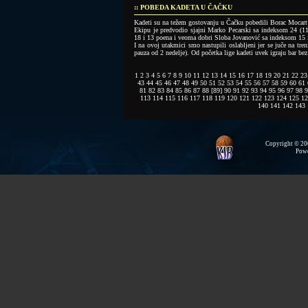
:: POBEDA KADETA U ČAČKU
Kadeti su na težem gostovanju u Čačku pobedili Borac Mocart S
Ekipu je predvodio sjajni Marko Pecarski sa indeksom 24 (11
18 i 13 poena i veoma dobri Sloba Jovanović sa indeksom 15 
I na ovoj utakmici smo nastupili oslabljeni jer se juče na tre
pauza od 2 nedelje). Od početka lige kadeti uvek igraju bar bez d
1
2
3
4
5
6
7
8
9
10
11
12
13
14
15
16
17
18
19
20
21
22
23
43
44
45
46
47
48
49
50
51
52
53
54
55
56
57
58
59
60
61
81
82
83
84
85
86
87
88
[89]
90
91
92
93
94
95
96
97
98
9
113
114
115
116
117
118
119
120
121
122
123
124
125
12
140
141
142
143
Copyright © 200
Pow