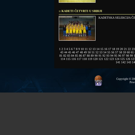
:: KADETI ČETVRTI U SRBIJI
KADETSKA SELEKCIJA Č
1
2
3
4
5
6
7
8
9
10
11
12
13
14
15
16
17
18
19
20
21
22
23
43
44
45
46
47
48
49
50
51
52
53
54
55
56
57
58
59
60
61
81
82
83
84
85
86
87
88
89
90
91
92
93
94
95
96
97
98
99
114
115
116
117
118
119
120
121
122
123
124
125
126
12
141
142
143
14
Copyright © 200
Pow