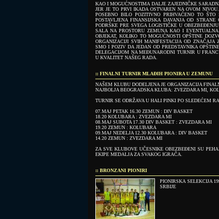
KAO I MOGUĆNOSTIMA DALJE ZAJEDNIČKE SARADN
JER JE TO PRVI IKADA OSTVAREN NA OVOM NIVOU.
POSEBNO BILO POZITIVNO PRIHVAĆENO TO ŠTO
POSTAVLJENA FINANSIJSKA DAVANJA OD STRANE
PODRŠKE PRE SVEGA LOGISTIČKE U OBEZBEĐENJU 
SALA NA PROSTORU ZEMUNA KAO I EVENTUALNA
OBJEKAT, KOLIKO TO MOGUĆNOSTI OPŠTINE DOZVO
ORGANIZACIJI SVIH MANIFESTACIJA OD ZNAČAJA 
SMO I POZIV DA JEDAN OD PREDSTAVNIKA OPŠTIN
DELEGACIJOM NA MEĐUNARODNI TURNIR U FRANCU
U KVALITET NAŠEG RADA.
:: FINALNI TURNIR MLAĐIH PIONIRA U ZEMUNU
NAŠEM KLUBU DODELJENA JE ORGANIZACIJA FINALN
NAJBOLJA BEOGRADSKA KLUBA: ZVEZDARA MI, KOL
TURNIR SE ODRŽAVA U HALI PINKI PO SLEDEĆEM R
07.MAJ PETAK 16.30 ZEMUN : DIV BASKET
18.20 KOLUBARA : ZVEZDARA MI
08.MAJ SUBOTA 17.30 DIV BASKET : ZVEZDARA MI
19.20 ZEMUN : KOLUBARA
09.MAJ NEDELJA 12.30 KOLUBARA : DIV BASKET
14.20 ZEMUN : ZVEZDARA MI
ZA SVE KLUBOVE UČESNIKE OBEZBEĐENI SU PEHARI
EKIPE MEDALJA ZA SVAKOG IGRAČA.
:: BRONZANI PIONIRI
PIONIRSKA SELEKCIJA 1
SRBIJE