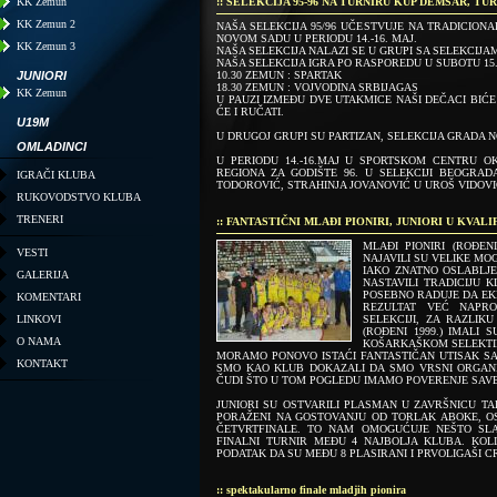
KK Zemun
:: SELEKCIJA 95-96 NA TURNIRU KUP DEMŠAR, T
KK Zemun 2
NAŠA SELEKCIJA 95/96 UČESTVUJE NA TRADICION
NOVOM SADU U PERIODU 14.-16. MAJ.
KK Zemun 3
NAŠA SELEKCIJA NALAZI SE U GRUPI SA SELEKCIJA
NAŠA SELEKCIJA IGRA PO RASPOREDU U SUBOTU 15.
JUNIORI
10.30 ZEMUN : SPARTAK
18.30 ZEMUN : VOJVODINA SRBIJAGAS
KK Zemun
U PAUZI IZMEĐU DVE UTAKMICE NAŠI DEČACI BIĆE
ĆE I RUČATI.
U19M
U DRUGOJ GRUPI SU PARTIZAN, SELEKCIJA GRADA 
OMLADINCI
U PERIODU 14.-16.MAJ U SPORTSKOM CENTRU O
REGIONA ZA GODIŠTE 96. U SELEKCIJI BEOGRA
IGRAČI KLUBA
TODOROVIĆ, STRAHINJA JOVANOVIĆ U UROŠ VIDOV
RUKOVODSTVO KLUBA
TRENERI
:: FANTASTIČNI MLAĐI PIONIRI, JUNIORI U KVA
MLAĐI PIONIRI (ROĐEN
VESTI
NAJAVILI SU VELIKE MO
IAKO ZNATNO OSLABLJE
GALERIJA
NASTAVILI TRADICIJU 
POSEBNO RADUJE DA EKI
KOMENTARI
REZULTAT VEĆ NAPRO
LINKOVI
SELEKCIJI, ZA RAZLIK
(ROĐENI 1999.) IMALI
O NAMA
KOŠARKAŠKOM SELEKTI
MORAMO PONOVO ISTAĆI FANTASTIČAN UTISAK SA 
KONTAKT
SMO KAO KLUB DOKAZALI DA SMO VRSNI ORGANI
ČUDI ŠTO U TOM POGLEDU IMAMO POVERENJE SAV
JUNIORI SU OSTVARILI PLASMAN U ZAVRŠNICU TA
PORAŽENI NA GOSTOVANJU OD TORLAK ABOKE, O
ČETVRTFINALE. TO NAM OMOGUĆUJE NEŠTO SL
FINALNI TURNIR MEĐU 4 NAJBOLJA KLUBA. KOL
PODATAK DA SU MEĐU 8 PLASIRANI I PRVOLIGAŠI 
:: spektakularno finale mladjih pionira