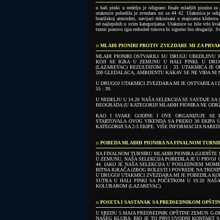
u hali pinki u nedelju je odigrano finale mladjih pionira za
utakmice pobedila je zvezdaru mi sa 44 42. Utakmica je odi
brazilskoj atmosferi, navijaci dekorisani u majicama klubova.
od najlepshih u svim kategorijama. Utakmice su bile vrlo kvalit
turnir ponovo igra redosled timova bi sigurno bio drugacij
:: MLAĐI PIONIRI PROTIV ZVEZDARE MI ZA PRV
MLAĐI PIONIRI OSTVARILI SU DRUGU UBEDLJIVU
KOJI SE IGRA U ZEMUNU U HALI PINKI. U DR
(LAZAREVAC) REZULTATOM 51 : 33. UTAKMICA JE
200 GLEDALACA, AMBIJENTU KAKAV SE NE VIĐA NI 
U DRUGOJ UTAKMICI ZVEZDARA MI JE OSTVARILA I
55 : 39.
U NEDELJU U 14.20 NAŠA SELEKCIJA SE SASTAJE S
BEOGRADA (U KATEGORIJI MLAĐIH PIONIRA NE ODRŽ
KAO I SVAKE GODINE I OVE ORGANIZUJE SE 
STARTOVALA OVOG VIKENDA SA PREKO 30 EKIPA U
KATEGORIJI SA 2-3 EKIPE. VIŠE INFORMACIJA NARE
:: POBEDA MLAĐIH PIONIRA NA FINALNOM TURNI
NA FINALNOM TURNIRU MLAĐIH PIONIRA (GODIŠTE 19
U ZEMUNU, NAŠA SELEKCIJA POBEDILA JE U PRVOJ 
44. IAKO JE NAŠA SELEKCIJA U POSLEDNJEM MOM
BITNA IGRAČA (ZBOG BOLESTI I POVREDE NA TRENIN
U DRUGOJ UTAKMICI ZVEZDARA MI JE POBEDILA KO
SUTRA U HALI PINKI SA POČETKOM U 19.20 NAŠA
KOLUBAROM (LAZAREVAC).
:: POSETA I SASTANAK SA PREDSEDNIKOM OPŠTI
U SREDU 5.MAJA PREDSEDNIK OPŠTINE ZEMUN G-D
NAŠEG KLUBA. BIO JE TO PRVI UVODNI KONTAKT 