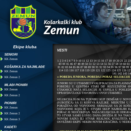
Ekipe kluba
VESTI
SENIORI
KK Zemun
1
2
3
4
5
6
7
8
9
10
11
12
13
14
15
16
17
18
19
20
21
22
23
43
44
45
46
47
48
49
50
51
52
53
54
55
56
57
58
59
60
61
KOŠARKA ZA NAJMLAĐE
81
82
83
84
85
86
87
88
89
90
91
92
93
94
95
96
97
98
99
114
115
116
117
118
119
120
121
122
123
124
125
126
12
KK Zemun
141
142
143
14
:: POBEDA JUNIORA, POBEDA I PORAZ SELEKCIJE 
KK Zemun 2
JUNIORI SU U UTAKMICI KVALIFIKACIJA ZA PLASMA
MLAĐI PIONIRI
POBEDILI U GOSTIMA STARI DIF REZULTATOM 6
KK Zemun
UTAKMICE NAŠA SELEKCIJE JE USPELA U POSLEDN
OPRAVDA ULOGU FAVORITA U OVOJ UTAKMICI.
KK Zemun 2
SELEKCIJA 95/96 NA TURNIRU KUP DEMŠAR U NOVO
(SUBOTICA) SA 11 KOŠEVA RAZLIKE. MEĐUTIM U 
PIONIRI
PORAŽENA OD VOJVODINE SRBIJAGAS SA 26 KOŠEV
KK Zemun
VOJVODINE KOJA JE U STVARI SKUP NAJBOLJIH I
PORAZ JE NEOČEKIVAN. NAŠA SELEKCIJA JE ODIGRA
KK Zemun 2
TO STVAR SAMO LOŠEG DANA (MOŽDA JE NA TAKO
NOVOM SADU) ILI STVAR REALNOG KVALITETA 
KK Zemun 3
OSVEŽIMO EKIPU NEKIM NOVIM IGRAČIMA. U NEDEL
KADETI