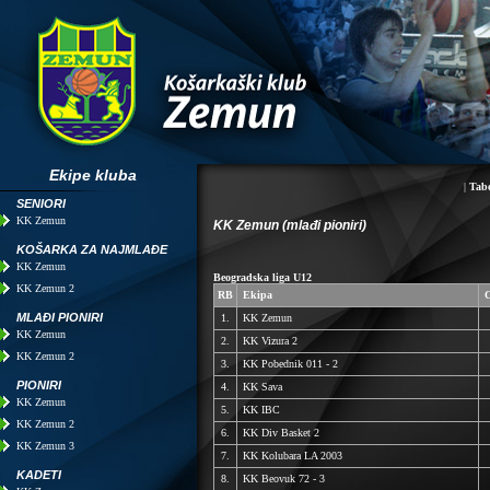
Ekipe kluba
|
Tabe
SENIORI
KK Zemun
KK Zemun (mlađi pioniri)
KOŠARKA ZA NAJMLAĐE
KK Zemun
Beogradska liga U12
KK Zemun 2
RB
Ekipa
O
MLAĐI PIONIRI
1.
KK Zemun
KK Zemun
2.
KK Vizura 2
KK Zemun 2
3.
KK Pobednik 011 - 2
PIONIRI
4.
KK Sava
KK Zemun
5.
KK IBC
KK Zemun 2
6.
KK Div Basket 2
KK Zemun 3
7.
KK Kolubara LA 2003
KADETI
8.
KK Beovuk 72 - 3