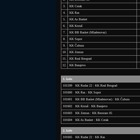
3.
KK Cerak
4.
KK Ras
5.
KK As Basket
6.
KK Krstaš
7.
KK BB Basket (Mladenovac)
8.
KK Sopot
9.
KK Čubura
10.
KK Zemun
11.
KK Real Beograd
12.
KK Barajevo
1. kolo
101599
KK Rudar 22 : KK Real Beograd
Datum:
02.11.2025
Vreme:
10:15
101600
KK Ras : KK Sopot
Lokacija:
Lazarevac - SRC Kolubara (Stara hala) (Hilandarska
Datum:
01.11.2025
Vreme:
16:45
101601
KK BB Basket (Mladenovac) : KK Čubura
Sudije:
Nikola Blagojević, Boris Marjanović
Delegat:
Željko
Lokacija:
Čukarica - Ujedinjene Nacije (Borova 8)
Datum:
01.11.2025
Vreme:
17:00
101602
KK Krstaš : KK Barajevo
Lokacija:
Mladenovac - Sveti Sava (Kosmajska 47)
Datum:
02.11.2025
Vreme:
10:45
101603
KK Zemun : KK Beostars 05
Lokacija:
Vračar - Sportski centar Mirko Sandić (Sjenička 1)
Datum:
02.11.2025
Vreme:
10:20
101604
KK As Basket : KK Cerak
Lokacija:
Zemun - Majka Jugovića (Gradski park 9)
Datum:
02.11.2025
Vreme:
14:20
2. kolo
Lokacija:
Novi Beograd - Kneginja Milica (Jurija Gagarina 7
101605
KK Rudar 22 : KK Ras