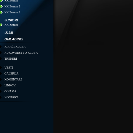
KK Zemun
KK Zemun 2
KK Zemun 3
JUNIORI
KK Zemun
U19M
OMLADINCI
IGRAČI KLUBA
RUKOVODSTVO KLUBA
TRENERI
VESTI
GALERIJA
KOMENTARI
LINKOVI
O NAMA
KONTAKT