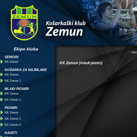
Ekipe kluba
|
Tabel
SENIORI
KK Zemun
KK Zemun (mlađi pioniri)
KOŠARKA ZA NAJMLAĐE
KK Zemun
KK Zemun 2
MLAĐI PIONIRI
KK Zemun
KK Zemun 2
PIONIRI
KK Zemun
KK Zemun 2
KK Zemun 3
KADETI