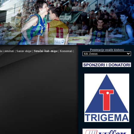
Prezentacije ostalih klubova
a i rezultati
|
Sastav ekipe
|
Stručni štab ekipe
|
Komentari
|