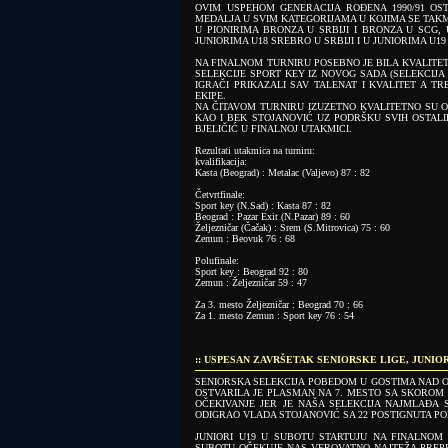
OVIM USPEHOM GENERACIJA ROĐENA 1990/91 OS
MEDALJA U SVIM KATEGORIJAMA U KOJIMA SE TAKM
U PIONIRIMA BRONZA U SRBIJI I BRONZA U SCG, 
JUNIORIMA U18 SREBRO U SRBIJI I U JUNIORIMA U19
NA FINALNOM TURNIRU POSEBNO JE BILA KVALITET
SELEKCIJE SPORT KEY IZ NOVOG SADA (SELEKCIJA 
IGRAČI PRIKAZALI SAV TALENAT I KVALITET A T
EKIPE.
NA ČITAVOM TURNIRU IZUZETNO KVALITETNO SU OD
KAO I BEK STOJANOVIĆ UZ PODRŠKU SVIH OSTALIH
BJELIČIĆ U FINALNOJ UTAKMICI.
Rezultati utakmica na turniru:
kvalifikacija:
Kasta (Beograd) : Metalac (Valjevo) 87 : 82
Četvrtfinale:
Sport key (N.Sad) : Kasta 87 : 82
Beograd : Pazar Exit (N.Pazar) 89 : 60
Željezničar (Čačak) : Srem (S.Mitrovica) 75 : 60
Zemun : Beovuk 76 : 68
Polufinale:
Sport key : Beograd 92 : 80
Zemun : Željezničar 59 : 47
Za 3. mesto Željezničar : Beograd 70 : 66
Za 1. mesto Zemun : Sport key 76 : 54
:: USPESAN ZAVRŠETAK SENIORSKE LIGE, JUNIO
SENIORSKA SELEKCIJA POBEDOM U GOSTIMA NAD O
OSTVARILA JE PLASMAN NA 7. MESTO SA SKOROM 1
OČEKIVANJE JER JE NAŠA SELEKCIJA NAJMLAĐA S
ODIGRAO VLADA STOJANOVIĆ SA 22 POSTIGNUTA PO
JUNIORI U19 U SUBOTU STARTUJU NA FINALNOM
SUBOTU OČEKUJE NAS VEROVATNO NAJTEŽA PREPR