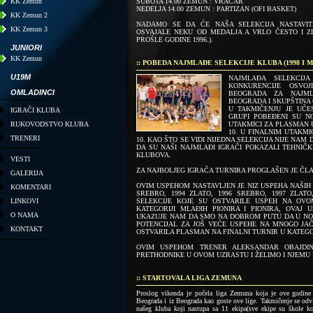
KK Zemun
SUBOTA 14.00 ZEMUN : VRAČAR
NEDELJA 14.00 ZEMUN : PARTIZAN (OFI BASKET)
KK Zemun 2
NADAMO SE DA ĆE NAŠA SELEKCIJA NASTAVIT
KK Zemun 3
OSVAJALE NEKU OD MEDALJA A VRLO ČESTO I ZLAT
PROŠLE GODINE 1996.).
JUNIORI
KK Zemun
:: POBEDA NAJMLAĐE SELEKCIJE KLUBA (1998 I
U19M
NAJMLAĐA SELEKCIJ
KONKURENCIJE OSVOJ
OMLADINCI
BEOGRADA ZA NAJML
BEOGRADA I SKUPŠTINA
U TAKMIČENJU JE UČES
IGRAČI KLUBA
GRUPI POBEĐENI SU NO
RUKOVODSTVO KLUBA
UTAKMICI ZA PLASMAN U
10. U FINALNIM UTAKMIC
TRENERI
10. KAO ŠTO SE VIDI NIJEDNA SELEKCIJA NIJE NAM
DA SU NAŠI NAJMLAĐI IGRAČI POKAZALI TEHNIČ
KLUBOVA.
VESTI
ZA NAJBOLJEG IGRAČA TURNIRA PROGLAŠEN JE ČL
GALERIJA
OVIM USPEHOM NASTAVLJEN JE NIZ USPEHA NAŠIH 
KOMENTARI
SREBRO, 1994 ZLATO, 1996 SREBRO, 1997 ZLATO
LINKOVI
SELEKCIJE KOJE SU OSTVARILE USPEH NA OVO
KATEGORIJI MLAĐIH PIONIRA I PIONIRA, OVAJ U
O NAMA
UKAZUJE NAM DA SMO NA DOBROM PUTU DA U NOVO
POTENCIJAL ZA JOŠ VEĆE USPEHE NA MNOGO JAČ
KONTAKT
OSTVARILA PLASMAN NA FINALNI TURNIR U KATEGO
OVIM USPEHOM TRENER ALEKSANDAR OBAJDI
PRETHODNIKE U OVOM UZRASTU I ŽELIMO I NJEMU I E
:: STARTOVALA LIGA ZEMUNA
Proslog vikenda je počela liga Zemuna koja je ove godin
Beograda i iz Beograda kao goste ove lige. Takmičenje se odvi
našeg kluba koji nastupa sa 11 ekipa(sve ekipe su škole 