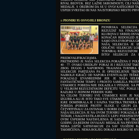
RIVAL BEOVUK. BEZ LAŽNE SKROMNOSTI, CILJ NAŠE
MEDALJE. S OBZIROM DA SE U OVOJ KATEGORIJI TA
USPEH SVRSTAO BI NAS NA ISTORIJSKO MESTO PRVO
:: PIONIRI 95 OSVOJILI BRONZU
PIONIRSKA SELEKCIJ
REZULTAT NA FINALNO
KLUBOVA U SRBIJI) OSV
KONAČAN REDOSLED JE :
SAMO DVA EVROPSKA GIGA
NAŠA SELEKCIJA JE 
ODLIČNU SELEKCIJU LOZ
TURNIRA) REZULTATOM 
ISTOJ SELEKCIJI Z
PREDKVALIFIKACIJAMA.
PRETHODNO JE NAŠA SELEKCIJA PORAŽENA U POL
40 : 77. OVAKO UBEDLJIV PORAZ JE I REZULTAT TA
ZBOG DUGOG I NAPORNOG TRAJANJA TURNIRA B
SELEKCIJE PARTIZANA PA JE OPREDELJENJE TR
NAJBOLJI IGRAČI OD NAPORA EVENTUALNO TEŠKE
POKAZALO IZVANREDNIM JER JE NAŠA SELE
FANTASTIČNOM TEMPU I PROSTO SAMLELA PROTI
UTAKMICE POBEDA NIJE DOLAZILA U PITANJE. SA 
U VELIKOM REZULTATSKOM DEFICITU VEĆ POSLE 5
RAZLIKE U JEDNOM PERIODU IGRE.
NA CELOM TURNIRU SVE UTAKMICE KOJE JE NAŠ
IZGUBILA ALI JE ISTO TAKO SVE UTAKMICE KOJE J
IGRE DOMINIRALA JE I SJAJNA TAKTIKA TRENERA P
POBEDA (POBEDE PROTIV SLOGE U GRUPI ZA
ČETVRTFINALU ZA OSTANAK U BORBI ZA MEDALJE I
NAŠA SELEKCIJA JE NA OVOM TURNIRU POKAZALA K
TEŠKIH, I NAGOVESTILA BUDUĆU LEPU PERSPEKTIVU
OVIM USPEHOM NASTAVLJENJA JE SADA VEĆ TRADI
GODINU ZA REDOM OSVAJAJU MEDALJE NA PRVENST
NEMA LEPŠE SATISFAKCIJE ZA SAV ULOŽENI 
TAKMIČENJA. NEMA BOLJEG DOKAZA KOLIKO SE KV