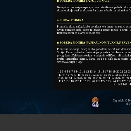
:: POBEDA PIONIRA ZA POLUFINALE
Nasa pionirska ekipa uspela je da u cetvrtfinalu pobedi odli
ekipu ocekuje duel sa ekipom Partizana u borbi za odlazak u f
:: PORAZ PIONIRA
Pionirska ekipa našeg kluba poražena je u drugoj utakmici prv
Ovim porazom naša ekipa je zauzela drugo mesto u grupi i 
Ratkova boriti za ulazak u polufinale.
:: POBEDA PIONIRA NA FINALNOM TURNIRU PRVE
Pionirska selekcija našeg kluba pobedom 58-53 nad domaćino
Srbije. Ovom pobedom naša ekipa je ostvarila plasman u četv
prvog dana .Celokupna ekipa je odigrala odlično , ali svakaka
pružio fantastičnu partiju. Sutra od 14 h naša ekipa boriće
savladala ekipu Sloge.
1
2
3
4
5
6
7
8
9
10
11
12
13
14
15
16
17
18
19
20
21
22
23
43
44
45
46
47
48
49
50
51
52
53
54
55
56
57
58
59
60
61
81
82
83
84
85
86
87
88
89
90
91
92
93
94
95
96
97
98
99
114
115
116
117
118
119
120
121
122
123
124
125
126
12
141
142
143
14
Copyright © 200
Pow