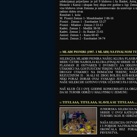
selekcijama) prijavljeno je još 9 klubova ( As Basket, Ast
Đirasole i Kasta) i ukupan broj ekipa ove godine u ligi Zemu
vise klubova izvan Zemuna je zainteresovano da ucestvuje u
radimo dobru stvar.
Rezultati 1. kola:
M. Pioniri:Zemun 1- Mondobasket 2 86-16
Pioniri . Zemun 1 - Eurobasket 53-27
Pioniri : Mladost - Zemun 2 53-13
Kadeti. Zemun 1 - Medžik 38-56
Kadeti. Zemun 2 - As Basket 25-61
Juniori: Zemun 1 - Kasta 60-43
Juniori. Zemun 2 - Eurobasket 34-74
:: MLAĐI PIONIRI (1997. I MLAĐI) NA FINALNOM TU
SELEKCIJA MLAĐIH PIONIRA NAŠEG KLUBA PLASIR
MEĐU ČETIRI NAJBOLJA KLUBA (FINALNI SRBIJE SE 
PLASMAN JE OSTVAREN U DVOMEČU SA ODGOVA
UTAKMICI NA GOSTUJUĆEM TERENU NAŠA SELEKCIJA 
DRUGOJ UTAKMICI NA DOMAĆEM TERENU NAŠA 
REZULTATOM 35 : 36 ALI SE ZBOG BOLJEG KOŠ-KOLI
NEKI PORAZ DOBAR OVAJ SVAKAKO JESTE PRED OČ
NAŠE SELEKCIJE GOTOVO UVEK UČESNICI PA I OSVA
NAŠ KLUB ĆE I OVE GODINE KONKURISATI ZA ORGA
DA SE TURNIR ODRŽI U HALI PINKI U ZEMUNU.
:: TITULAAA, TITULAAA, SLAVILA SE TITULAAA ...
JUNIORSKA SELEKCIJA N
SRBIJE U OVOJ KATEGO
TURNIRU KOJI JE ODRŽAN
NAŠA SELEKCIJA OSTVAR
I 3 POBEDE NA FINALNO
OKONČALA BEZ PORAZ
PRVENSTVA.