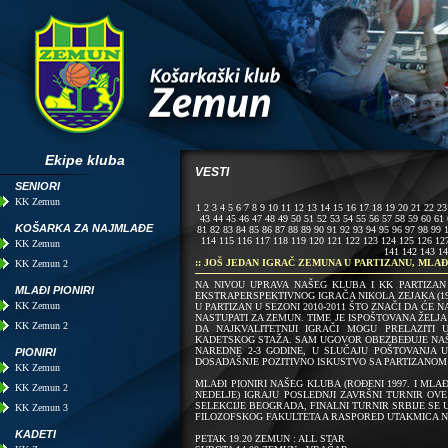
Ekipe kluba
VESTI
SENIORI
KK Zemun
1
2
3
4
5
6
7
8
9
10
11
12
13
14
15
16
17
18
19
20
21
22
23
43
44
45
46
47
48
49
50
51
52
53
54
55
56
57
58
59
60
61
KOŠARKA ZA NAJMLAĐE
81
82
83
84
85
86
87
88
89
90
91
92
93
94
95
96
97
98
99
114
115
116
117
118
119
120
121
122
123
124
125
126
12
KK Zemun
141
142
143
14
:: JOŠ JEDAN IGRAČ ZEMUNA U PARTIZANU, MLAĐ
KK Zemun 2
NA NIVOU UPRAVA NAŠEG KLUBA I KK PARTIZA
MLAĐI PIONIRI
EKSTRAPERSPEKTIVNOG IGRAČA NIKOLA ZEJAKA (199
KK Zemun
U PARTIZAN U SEZONI 2010-2011 ŠTO ZNAČI DA ĆE 
NASTUPATI ZA ZEMUN. TIME JE ISPOŠTOVANA ŽELJA
KK Zemun 2
DA NAJKVALITETNIJI IGRAČI MOGU PRELAZITI
KADETSKOG STAŽA. SAM UGOVOR OBEZBEĐUJE NAŠ
NAREDNE 2-3 GODINE, U SLUČAJU POŠTOVANJA 
PIONIRI
DOSADAŠNJE POZITIVNO ISKUSTVO SA PARTIZANO
KK Zemun
MLAĐI PIONIRI NAŠEG KLUBA (ROĐENI 1997. I MLAĐI
KK Zemun 2
NEDELJE) IGRAJU POSLEDNJI ZAVRŠNI TURNIR OVE
SELEKCIJE BEOGRADA, FINALNI TURNIR SRBIJE SE 
KK Zemun 3
FILOZOFSKOG FAKULTETA A RASPORED UTAKMICA NA
KADETI
PETAK 19.20 ZEMUN : ALL STAR