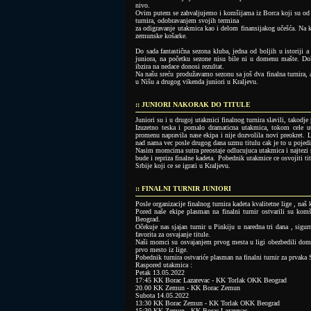
nivo.
Ovim putem se zahvaljujemo i komšijama iz Borca koji su od 
turnira, odobravanjem svojih termina
za odigravanje utakmica kao i delom finansijakog učešća. Na k
zemunske košarke.
Do sada fantastična sezona kluba, jedna od boljih u istoriji a
juniora, na početku sezone nisu bile ni u domenu mašte. Do
ibzira na nedace donosi rezultat.
Na našu sreću produžavamo sezonu sa još dva finalna turnira, 
u Nišu a drugog vikenda juniori u Kraljevu.
:: JUNIORI NAKORAK DO TITULE
Juniori su i u drugoj utakmici finalnog turnira slavili, takodje
Izuzetno teska i pomalo dramaticna utakmica, tokom cele ut
promenu napravila nase ekipa i nije dozvolila novi preokret. 
nad nama vec posle drugog dana uzmu titulu cak je to u pojedi
Nasim momcima sutra preostaje odlucujuca utakmica i najtezi ri
bude i repriza finalne kadeta. Pobednik utakmice ce osvojiti tit
Srbije koji ce se igrati u Kraljevu.
:: FINALNI TURNIR JUNIORI
Posle organizacije finalnog turnira kadeta kvalitetne lige , naš 
Pored naše ekipe plasman na finalni turnir ostvarili su ko
Beograd.
Očekuje nas sjajan turnir u Pinkiju u naredna tri dana , sigu
favorita za osvajanje titule.
Naši momci su osvajanjem prvog mesta u ligi obezbedili domač
prvo mesto iz lige.
Pobednik turnira ostvariće plasman na finalni turnir za prvaka
Raspored utakmica :
Petak 13.05.2022
17:45 KK Borac Lazarevac - KK Torlak OKK Beograd
20.00 KK Zemun - KK Borac Zemun
Subota 14.05.2022
13:30 KK Borac Zemun - KK Torlak OKK Beograd
15:30 KK Zemun - KK Borac Lazarevac