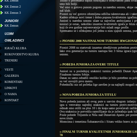
KK Zemun
Toliko o procenama bajnih stručnjaka o očekivanom padu kvalit
smo bili bolji.
KK Zemun 2
Već smo u gotovo punom pogonu za narednu sezonu, ekipe rade
naš klub.
KK Zemun 3
Pioniri su već gotovo oformljena odlična talentovana ali i takm
Kadete očekuje novi trener i dobra popuna kvalitetnim igračim
JUNIORI
Juniori u narednu sezonu ulaze sa najvećim ambicijama i prv
nosioci je ostao, nekoliko izuzetno kvalitetnih igrača je blizu
KK Zemun
koji će ove godine najverovatnije biti mlađi nego prošle.
Spremamo se i očekujemo još jednu u nizu sjajnih sezona, p
U19M
OMLADINCI
:: PIONIRI 2008 NA FINALNOM TURNIRU RWGIONA
Pioniri 2008 su startovali izuzetno ubedljivom pobedom proti
IGRAČI KLUBA
Iako ova generacija na turniru nastupa bez 3 bitna igraca (ig
RUKOVODSTVO KLUBA
sezonu.
TRENERI
:: POBEDA JUNIORA ZA OVERU TITULE
VESTI
Juniori su u poslednjoj utakmici turnira pobedili Dunav Apat
Finalnom turniru Srbije.
GALERIJA
Danas su samo.odradili onoliko koliko je bilo potrebno za pobed
su već osvojili prvo mesto.
KOMENTARI
Pobednički niz od početka lige završen je na najlepši mogući n
LINKOVI
O NAMA
:: NOVA POBEDA JUNIORA ZA TITULU
KONTAKT
Nova pobeda juniora ali ovog pute u sasvim drugom izdanju u
igra u verovatno najtežoj utakmici na turniru protiv.motivi
odmah smo otišli na plus 10 i do kraja samo povećavali razliku
Ova utakmica je potvrdila razmišljanje da je jučerašnja ipak bi
Posle pobede Trijumfa iz Niša nad Dunavom Apatin pre posledn
nove.titule.
Momcima i trenerima Šubaranoviću i Sitaru veliko bravo za sja
:: FINALNI TURNIR KVALITETNIH JUNIORSKIH LI
78