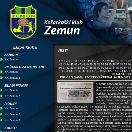
Ekipe kluba
VESTI
SENIORI
KK Zemun
1
2
3
4
5
6
7
8
9
10
11
12
13
14
15
16
17
18
[19]
20
21
22
42
43
44
45
46
47
48
49
50
51
52
53
54
55
56
57
58
59
60
KOŠARKA ZA NAJMLAĐE
80
81
82
83
84
85
86
87
88
89
90
91
92
93
94
95
96
97
98
113
114
115
116
117
118
119
120
121
122
123
124
125
12
KK Zemun
140
141
142
143
:: DRUGI O NAMA, SPORTSKI ŽURNAL 16.JUN 2022.
KK Zemun 2
O našim uspesima čuje se i v
MLAĐI PIONIRI
Najeminentnija sportska nov
KK Zemun
dva značajna rezultatska uspe
Nažalost, u sportskoj Srbiji 
KK Zemun 2
a najčešće se iznose negativn
iznose ničim osnovane pro
raspada,... čega sve ne. Tak
PIONIRI
se raspada, odlaze treneri (ne znamo ko je otišao), odlaze
KK Zemun
Partizan), klub se raspada,... A epilog sezone govori i dokaza
sjajnih sezona, retko zabeležen uspeh kadeta i juniora, pion
KK Zemun 2
Srbiju, ponovo kao i prošle sezone imamo kandidata za kadet
klubovi zainteresovani za naše igrače ali i neke od naši
KK Zemun 3
superlativima, jedna od najuspešnijih u istoriji kluba. Kada s
je najveća koncentracija najkvalitetnije dece, trenera, uslov
KADETI
koji je bilo koji klub postigao na nivou cele Srbije, ne znamo