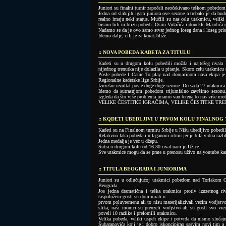
Juniori su finalni turnir započeli neočekivano teškom pobrdom
Jedna od slabijih igara juniora ove sezone a trebalo je da bu
realno imaju neki status. Mučili su nas celu utakmicu, veliki
bismo bili ni blizu pobedi. Osim Vidačića i donekle Mandića o
Nadamo se da je ovo samo stvar jednog loseg dana i loseg pris
Idemo dalje, cilj je za korak bliže.
:: NOVA POBEDA KADETA ZA TITULU
Kadeti su u drugom kolu pobedili možda i najtežeg rivala 
nijednog trenutka nije dolazila u pitanje. Skoro celu utakmicu 
Posle pobede I Came To play nad domacinom nasa ekipa je ne
Regionalne kadetske lige Srbije.
Izuzetan rezultat posle duge duge sezone. Do sada 27 utakmica 
Idemo da sutrasnjom pobedom trijumfalno završimo sezonu.
izgleda da što više problema imamo van terena to nas više moti
VELIKE ČESTITKE IGRAČIMA, VELIKE ČESTITKE TREN
:: KQDETI UBEDLJIVI U PRVOM KOLU FINALNOG 
Kadeti su na Finalnom turniru Srbije u Nišu ubedljivo pobedi
Relativno laka pobeda i u laganom ritmu jer je bila vidna razlik
Jedna medalja je već u džepu.
Sutra u drugom kolu od 16.30 rival nam je Užice.
Sve utakmice mogu da se prate u prenosu uživo na youtube ka
:: TITULA BEOGRADA I JUNIORIMA
Juniori su u odlučujućoj utakmici pobedom nad Torlakom OK
Beograda.
Jos jedna dramatična i teška utakmica protiv izuzetnog ri
taspoloženi gosti su dominirali u
prvom poluvremenu ali to nisu materijalizivali većim vodjs
slika, naši momci su preuzeli vodjstvo ali su gosti svo vr
poveli 10 razlike i prelomili utakmicu.
Velika pobeda, veliki uspeh ekipe i potvrda da nismo slučajn
Šubaranovića koji je i dobro iskoncipirao sasvim novi tim a