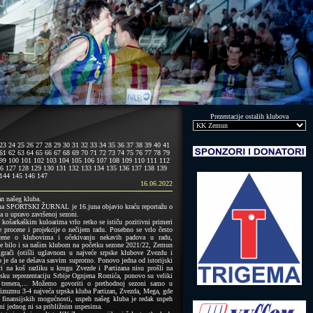
Prezentacije ostalih klubova
23
24
25
26
27
28
29
30
31
32
33
34
35
36
37
38
39
40
41
61
62
63
64
65
66
67
68
69
70
71
72
73
74
75
76
77
78
79
99
100
101
102
103
104
105
106
107
108
109
110
111
112
6
127
128
129
130
131
132
133
134
135
136
137
138
139
144
145
146
147
16.06.2022
an našeg kluba.
ina SPORTSKI ŽURNAL je 16.juna objavio kraću reportažu o
ha u upravo završenoj sezoni.
u košarkaškim kuloarima vrlo retko se ističu pozitivni primeri
e procene i projekcije o nečijem radu. Posebno se vrlo često
cene o klubovima i očekivanju nekavih padova u radu,
o je bilo i sa našim klubom na početku sezone 2021/22, Zemun
 igrači (otišli uglavnom u najveće srpske klubove Zvezdu i
no je da se dešava sasvim suprotno. Ponovo jedna od istorijski
iri na koš razliku u krugu Zvezde i Partizana nisu prošli na
sku reprezentaciju Srbije Ognjena Romića, ponovo su veliki
h trenera,... Možemo govoriti o prethodnoj sezoni samo u
e izuzmu 3-4 najveća srpska kluba Partizan, Zvezda, Mega, gde
a i finansijskih mogućnosti, uspeh našeg kluba je redak uspeh
 ni jednog ni sa približnim uspesima.