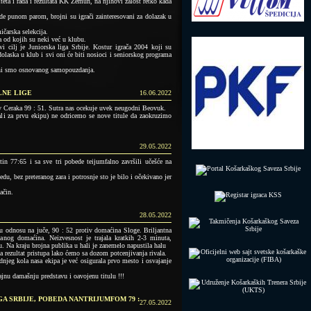
eta i rada i rezultata KK Zemun, na njihovi žalost retko kada
 punom parom, brojni su igrači zainteresovani za dolazak u
ičarska selekcija.
a od kojih su neki već u klubu.
i cilj je Juniorska liga Srbije. Kostur igrača 2004 koji su
 dolaska u klub i svi oni će biti nosioci i seniorskog programa
uni smo osnovanog samopouzdanja.
LNE LIGE
16.06.2022
v Ceraka 99 : 51. Sutra nas ocekuje uvek neugodni Beovuk.
rali za prvu ekipu) ne odricemo se nove titule da zaokruzimo
29.05.2022
in 77:65 i sa sve tri pobede teijumfalno završili učešće na
u, bez preteranog zara i potrosnje sto je bilo i očekivano jer
ačin.
28.05.2022
 odnosu na juče, 90 : 52 protiv domaćina Sloge. Briljantna
sanog domaćina. Neizvesnost je trajala kratkih 2-3 minuta,
. Na kraju brojna publika u hali je zanemelo napustila halu
la rezultat pristupa lako ćemo sa dozom potcenjivanja rivala.
jeg kola nasa ekipa je već osigurala prvo mesto i osvajanje
jnu damašnju predstavu i oavojenu titulu !!!
GA SRBIJE, POBEDA NANTRIJUMFOM 79 :
27.05.2022