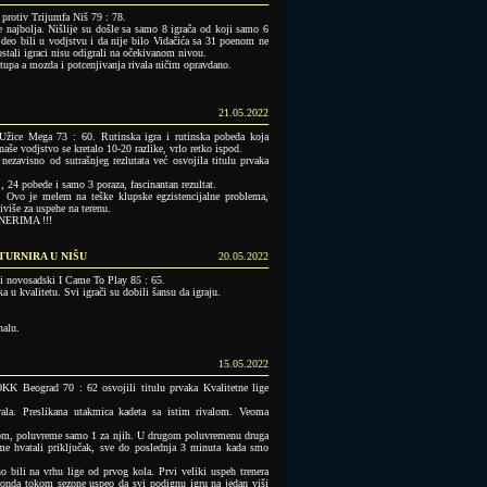
 protiv Trijumfa Niš 79 : 78.
de najbolja. Nišlije su došle sa samo 8 igrača od koji samo 6
 deo bili u vodjstvu i da nije bilo Vidačića sa 31 poenom ne
stali igraci nisu odigrali na očekivanom nivou.
tupa a mozda i potcenjivanja rivala ničim opravdano.
21.05.2022
Užice Mega 73 : 60. Rutinska igra i rutinska pobeda koja
naše vodjstvo se kretalo 10-20 razlike, vrlo retko ispod.
zavisno od sutrašnjeg rezlutata već osvojila titulu prvaka
, 24 pobede i samo 3 poraza, fascinantan rezultat.
 Ovo je melem na teške klupske egzistencijalne problema,
više za uspehe na terenu.
ERIMA !!!
TURNIRA U NIŠU
20.05.2022
li novosadski I Came To Play 85 : 65.
a u kvalitetu. Svi igrači su dobili šansu da igraju.
nalu.
15.05.2022
K Beograd 70 : 62 osvojili titulu prvaka Kvalitetne lige
vala. Preslikana utakmica kadeta sa istim rivalom. Veoma
tvom, poluvreme samo 1 za njih. U drugom poluvremenu druga
eme hvatali priključak, sve do poslednja 3 minuta kada smo
o bili na vrhu lige od prvog kola. Prvi veliki uspeh trenera
 onda tokom sezone uspeo da svi podignu igru na jedan viši