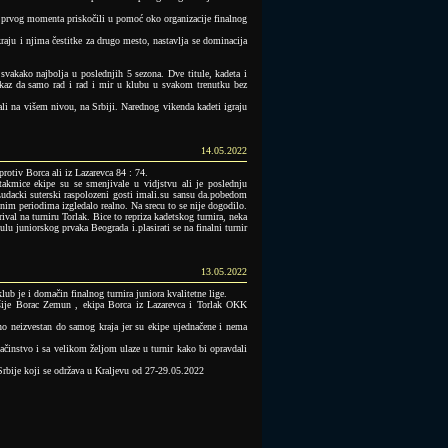
prvog momenta priskočili u pomoć oko organizacije finalnog
raju i njima čestitke za drugo mesto, nastavlja se dominacija
 svakako najbolja u poslednjih 5 sezona. Dve titule, kadeta i
kaz da samo rad i rad i mir u klubu u svakom trenutku bez
ali na višem nivou, na Srbiji. Narednog vikenda kadeti igraju
14.05.2022
 protiv Borca ali iz Lazarevca 84 : 74.
akmice ekipe su se smenjivale u vidjstvu ali je poslednju
Ludacki suterski raspolozeni gosti imali.su sansu da.pobedom
nim periodima izgledalo realno. Na srecu to se nije dogodilo.
val na turniru Torlak. Bice to repriza kadetskog turnira, neka
ulu juniorskog prvaka Beograda i.plasirati se na finalni turnir
13.05.2022
klub je i domačin finalnog turnira juniora kvalitetne lige.
mšije Borac Zemun , ekipa Borca iz Lazarevca i Torlak OKK
rno neizvestan do samog kraja jer su ekipe ujednačene i nema
instvo i sa velikom željom ulaze u turnir kako bi opravdali
 Srbije koji se održava u Kraljevu od 27-29.05.2022