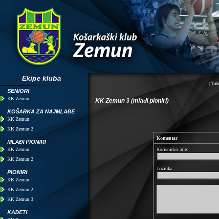
Ekipe kluba
|
Tabe
SENIORI
KK Zemun
KK Zemun 3 (mlađi pioniri)
KOŠARKA ZA NAJMLAĐE
KK Zemun
KK Zemun 2
Komentar
MLAĐI PIONIRI
Korisnicko ime:
KK Zemun
KK Zemun 2
Lozinka:
PIONIRI
KK Zemun
KK Zemun 2
KK Zemun 3
KADETI