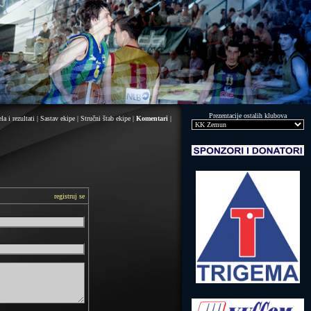
Prezentacije ostalih klubova
la i rezultati
|
Sastav ekipe
|
Stručni štab ekipe
|
Komentari
|
registruj se