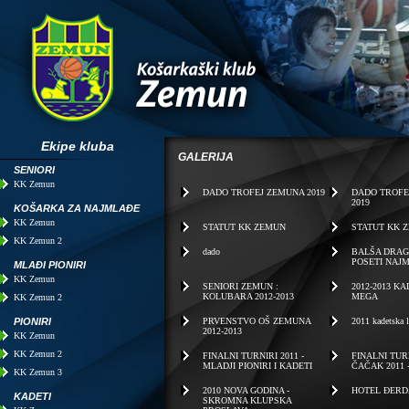
Ekipe kluba
GALERIJA
SENIORI
KK Zemun
DADO TROFEJ ZEMUNA 2019
DADO TROFE
2019
KOŠARKA ZA NAJMLAĐE
KK Zemun
STATUT KK ZEMUN
STATUT KK 
KK Zemun 2
dado
BALŠA DRAG
POSETI NAJ
MLAĐI PIONIRI
KK Zemun
SENIORI ZEMUN :
2012-2013 KA
KOLUBARA 2012-2013
MEGA
KK Zemun 2
PIONIRI
PRVENSTVO OŠ ZEMUNA
2011 kadetska 
2012-2013
KK Zemun
KK Zemun 2
FINALNI TURNIRI 2011 -
FINALNI TUR
MLADJI PIONIRI I KADETI
ČAČAK 2011 
KK Zemun 3
2010 NOVA GODINA -
HOTEL ĐERD
KADETI
SKROMNA KLUPSKA